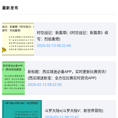
最新发布
时空战记：新篇章(《时空战记：新篇章》续
写：烈焰重燃)
2026-02-13 08:22:44
新标题：西瓜球迷必备APP，实时更新比赛资讯！
(西瓜球迷新宠：全方位比赛实时资讯APP)
2026-02-12 08:22:50
斗罗大陆v(斗罗大陆V：新世界冒险)
2026-02-11 08:22:47