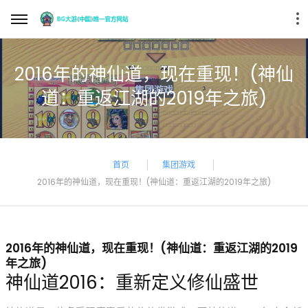
2016年的神仙道，现在重现！(神仙
道：重返江湖的2019年之旅)
首页
集团游戏
2016年的神仙道，现在重现！(神仙道：重返江湖的2019年之旅)
2016年的神仙道，现在重现！(神仙道：重返江湖的2019
年之旅)
神仙道2016：重新定义修仙盛世