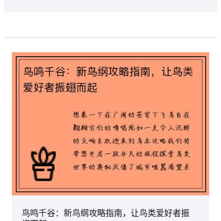
鸟鸣千谷：新鸟纲攻略指南，让鸟类爱好者振