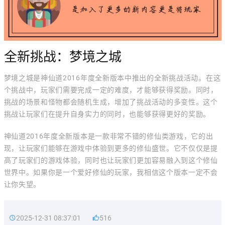
全新挑战：梦境之城
梦境之城是神仙道2016年度全新版本中推出的全新挑战活动。在这
个挑战中，玩家们需要完成一定的难度，才能够获得奖励。同时，
挑战的场景和怪物都会随机生成，增加了挑战活动的多变性。这个
挑战让玩家们在提升自身实力的同时，也能够获得更好的奖励。
神仙道2016年度全新版本是一款非常不错的修仙类游戏，它的出
现，让玩家们能够在游戏中体验到更多的修仙盛世。它不仅仅是提
高了玩家们的游戏体验，同时也让玩家们更加容易融入到这个修仙
世界中。如果你是一个爱好修仙的玩家，我相信这个版本一定不会
让你失望。
2025-12-31 08:37:01
516