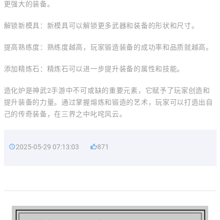
更强大的装备。
解锁新模具：新模具可以解锁更多武器和装备的形状和尺寸。
提高熟练度：熟练度越高，玩家锻造装备的成功率和品质就越高。
添加精炼石：精炼石可以进一步提升装备的属性和技能。
造化炉是神武2手游中不可或缺的重要元素，它赋予了玩家创造和
提升装备的力量。通过掌握熔炼和锻造的艺术，玩家可以打造出自
己的传奇装备，在三界之中叱咤风云。
2025-05-29 07:13:03
871