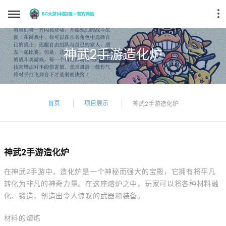
神武2手游造化炉
首页
项目展示
神武2手游造化炉
神武2手游造化炉
在神武2手游中，造化炉是一个神秘而强大的宝殿，它拥有将平凡
转化为非凡的神奇力量。在这座熔炉之中，玩家可以将各种材料融
化、锻造，创造出令人惊叹的武器和装备。
材料的熔炼