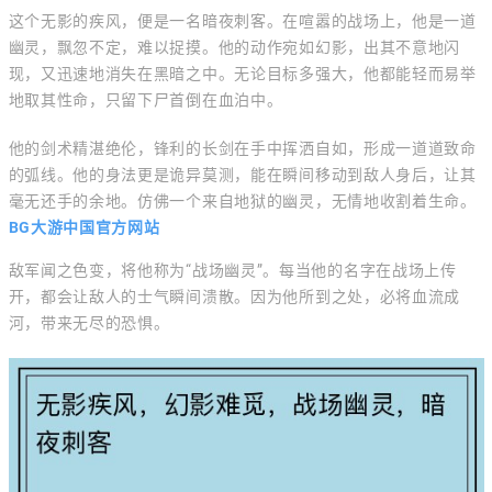
这个无影的疾风，便是一名暗夜刺客。在喧嚣的战场上，他是一道
幽灵，飘忽不定，难以捉摸。他的动作宛如幻影，出其不意地闪
现，又迅速地消失在黑暗之中。无论目标多强大，他都能轻而易举
地取其性命，只留下尸首倒在血泊中。
他的剑术精湛绝伦，锋利的长剑在手中挥洒自如，形成一道道致命
的弧线。他的身法更是诡异莫测，能在瞬间移动到敌人身后，让其
毫无还手的余地。仿佛一个来自地狱的幽灵，无情地收割着生命。
BG大游中国官方网站
敌军闻之色变，将他称为“战场幽灵”。每当他的名字在战场上传
开，都会让敌人的士气瞬间溃散。因为他所到之处，必将血流成
河，带来无尽的恐惧。